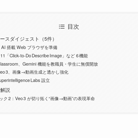
目次
ュースダイジェスト（5件）
I、AI 搭載 Web ブラウザを準備
 11「Click‑to‑Do Describe Image」など 6 機能
e Classroom、Gemini 機能を教職員・学生に無償開放
e Veo 3、画像→動画生成と透かし強化
perintelligence Labs 設立
ク解説
ク 2：Veo 3 が切り拓く“画像→動画”の表現革命