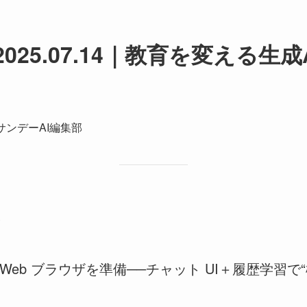
2025.07.14｜教育を変える生
行：サンデーAI編集部
S
 搭載 Web ブラウザを準備──チャット UI＋履歴学習