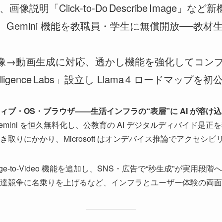
ider、画像説明「Click‑to‑Do Describe Image」な
sroom、Gemini 機能を教職員・学生に無償開放──
 3 が画像→動画生成に対応、透かし機能を強化してコ
elligence Labs」設立し Llama 4 ロードマップを初
ィブ・OS・ブラウザ――生活インフラの“表層”に AI が溶け
om で Gemini を恒久無料化し、公教育の AI デジタルディバイド是正を
取りにかかり、Microsoft はオンデバイス推論でアクセシ
mage‑to‑Video 機能を追加し、SNS・広告で“秒生成”が実用段階へ
 調達競争に名乗りを上げるなど、インフラとユーザー体験の両面で