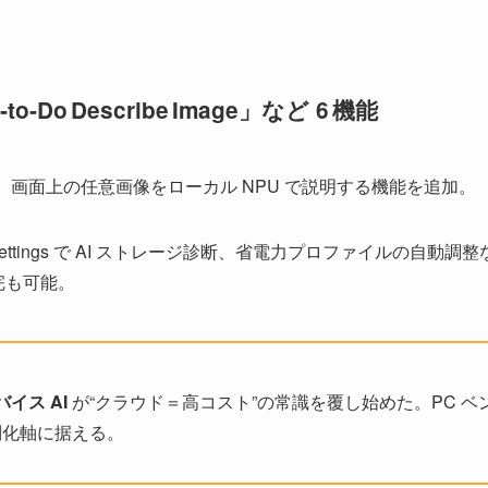
‑to‑Do Describe Image」など 6 機能
a ビルドで、画面上の任意画像をローカル NPU で説明する機能を追加。
uts、Settings で AI ストレージ診断、省電力プロファイルの自動調
補完も可能。
イス AI
が“クラウド＝高コスト”の常識を覆し始めた。PC ベン
別化軸に据える。