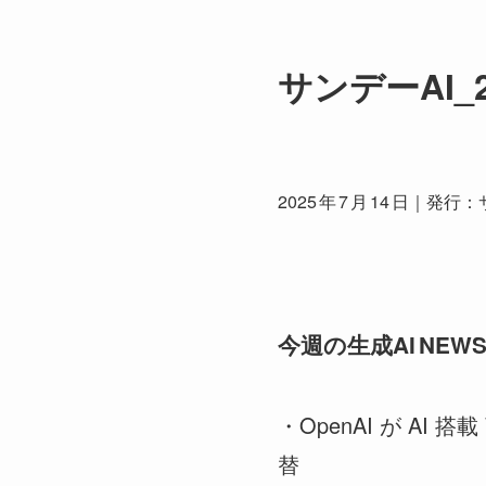
サンデーAI_
2025 年 7 月 14 日｜発
今週の生成AI NEW
・OpenAI が AI
替