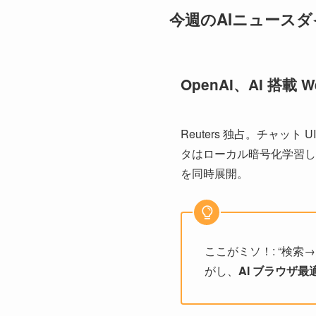
今週のAIニュース
OpenAI、AI 搭載
Reuters 独占。チャ
タはローカル暗号化学習し
を同時展開。
ここがミソ！: “検索→
がし、
AI ブラウザ最