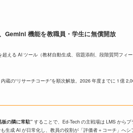
room、Gemini 機能を教職員・学生に無償開放
種を超える AI ツール（教材自動生成、宿題添削、段階質問フ
LM 内蔵の“リサーチコーチ”を順次解放。2026 年度までに 1 億 2
が黒板の隣に常駐”
することで、Ed‑Tech の主戦場は LMS から
も生成 AI が日常化し、教員の役割が「評価者＋コーチ」へシ