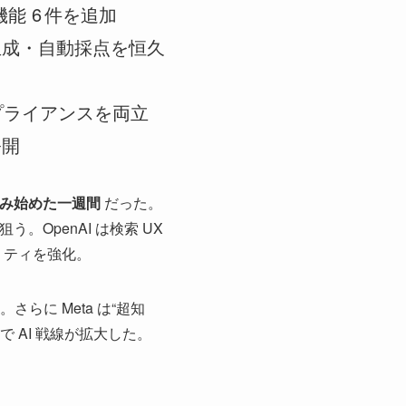
ど新機能 6 件を追加
教材生成・自動採点を恒久
ンプライアンスを両立
公開
込み始めた一週間
だった。
狙う。OpenAI は検索 UX
ビリティを強化。
。さらに Meta は“超知
 AI 戦線が拡大した。