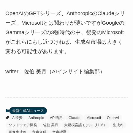
OpenAIのGPTシリーズ、AnthoropicのClaudeシリ
ーズ、Microsoftとは関わりが薄いですがGoogleの
Gammaシリーズの3強時代の中、後発のMicrosoft
がこれらにもし近づければ、生成AI市場は大きく
変わる可能性があります。
writer：佐伯 美月（AIインサイト編集部）
最新生成AIニュース
AI投資
Anthropic
API活用
Claude
Microsoft
OpenAI
ソフトウェア開発
佐伯 美月
大規模言語モデル（LLM）
生成AI
画像生成AI
音声合成
音声認識