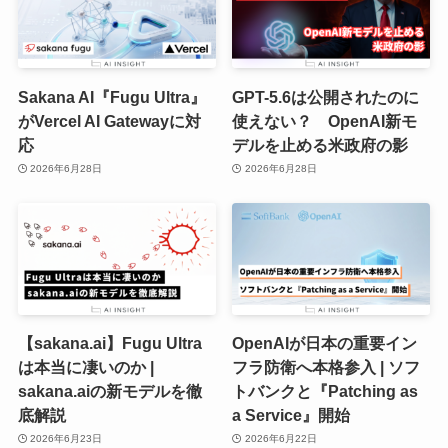
Sakana AI『Fugu Ultra』
GPT-5.6は公開されたのに
がVercel AI Gatewayに対
使えない？ OpenAI新モ
応
デルを止める米政府の影
2026年6月28日
2026年6月28日
【sakana.ai】Fugu Ultra
OpenAIが日本の重要イン
は本当に凄いのか |
フラ防衛へ本格参入 | ソフ
sakana.aiの新モデルを徹
トバンクと『Patching as
底解説
a Service』開始
2026年6月23日
2026年6月22日