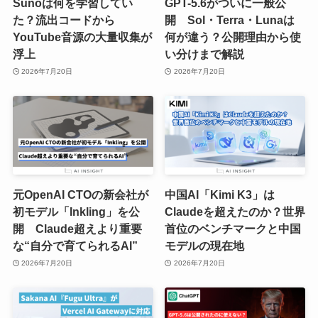
Sunoは何を学習してい
GPT-5.6がついに一般公
た？流出コードから
開 Sol・Terra・Lunaは
YouTube音源の大量収集が
何が違う？公開理由から使
浮上
い分けまで解説
2026年7月20日
2026年7月20日
元OpenAI CTOの新会社が
中国AI「Kimi K3」は
初モデル「Inkling」を公
Claudeを超えたのか？世界
開 Claude超えより重要
首位のベンチマークと中国
な“自分で育てられるAI”
モデルの現在地
2026年7月20日
2026年7月20日